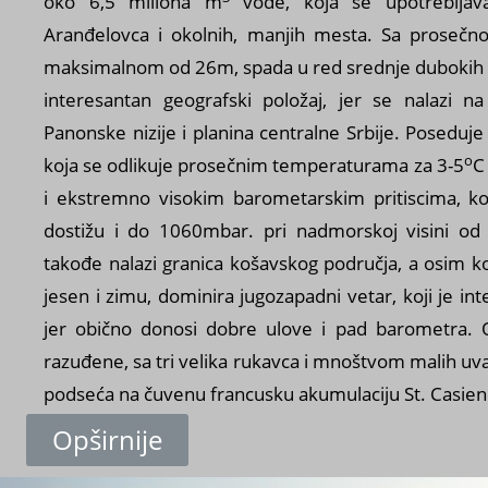
oko 6,5 miliona m
vode, koja se upotrebljav
Aranđelovca i okolnih, manjih mesta. Sa proseč
maksimalnom od 26m, spada u red srednje dubokih 
interesantan geografski položaj, jer se nalazi n
Panonske nizije i planina centralne Srbije. Poseduje
o
koja se odlikuje prosečnim temperaturama za 3-5
C
i ekstremno visokim barometarskim pritiscima, ko
dostižu i do 1060mbar. pri nadmorskoj visini o
takođe nalazi granica košavskog područja, a osim ko
jesen i zimu, dominira jugozapadni vetar, koji je int
jer obično donosi dobre ulove i pad barometra.
razuđene, sa tri velika rukavca i mnoštvom malih uval
podseća na čuvenu francusku akumulaciju St. Casien
Opširnije