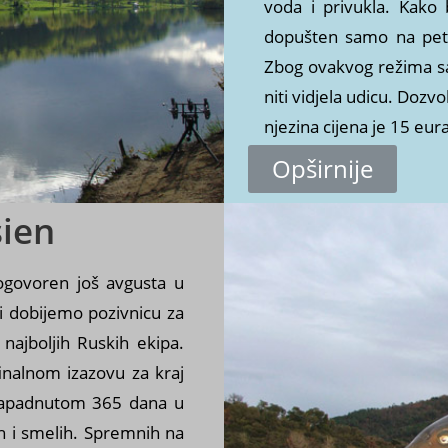
voda i privukla. Kako b
dopušten samo na pet 
Zbog ovakvog režima sav
niti vidjela udicu. Dozvo
njezina cijena je 15 eur
Opširnije
sien
s
ogovoren još avgusta u
ci dobijemo pozivnicu za
 najboljih Ruskih ekipa.
inalnom izazovu za kraj
 napadnutom 365 dana u
ih i smelih. Spremnih na