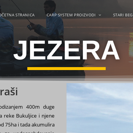
OČETNA STRANICA
CARP SYSTEM PROIZVODI
STARI BEG
JEZERA
raši
s
 podizanjem 400m duge
 reke Bukuljice i njene
od 75ha i tada akumulira