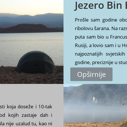
Jezero Bin
Prošle sam godine obo
ribolovu šarana. Na raz
puta sam bio u Francusk
Rusiji, a lovio sam i u
najpoznatijih svjetsk
godine, preciznije u s
Opširnije
s
sti koja doseže i 10-tak
od kojih zastaje dah i
 nije uzalud tu, kao ni