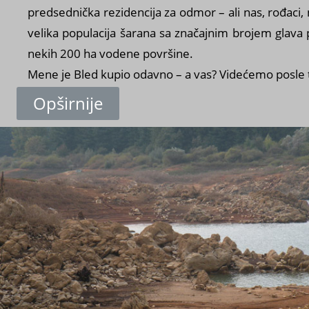
predsednička rezidencija za odmor – ali nas, rođaci, 
velika populacija šarana sa značajnim brojem glava 
nekih 200 ha vodene površine.
Mene je Bled kupio odavno – a vas? Videćemo posle 
Opširnije
s