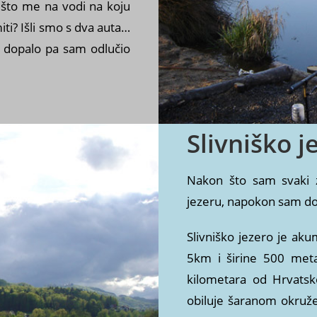
 što me na vodi na koju
ti? Išli smo s dva auta…
se dopalo pa sam odlučio
Slivniško j
Nakon što sam svaki z
jezeru, napokon sam do
Slivniško jezero je aku
5km i širine 500 metar
kilometara od Hrvatsk
obiluje šaranom okruž