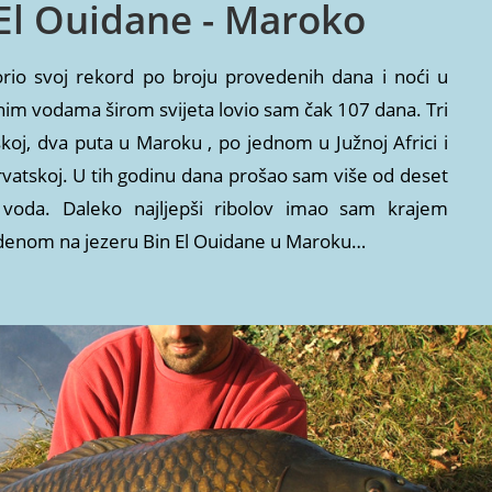
 El Ouidane - Maroko
rio svoj rekord po broju provedenih dana i noći u
nim vodama širom svijeta lovio sam čak 107 dana. Tri
oj, dva puta u Maroku , po jednom u Južnoj Africi i
 Hrvatskoj. U tih godinu dana prošao sam više od deset
ih voda. Daleko najljepši ribolov imao sam krajem
tudenom na jezeru Bin El Ouidane u Maroku…