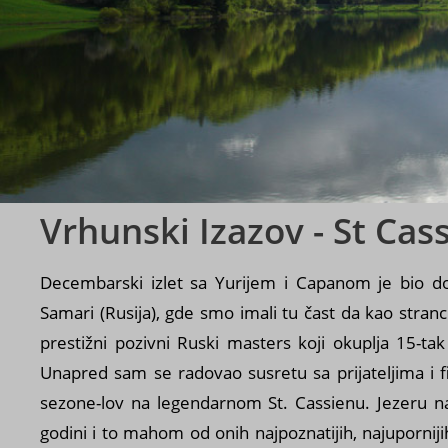
Vrhunski Izazov - St Cas
Decembarski izlet sa Yurijem i Capanom je bio d
Samari (Rusija), gde smo imali tu čast da kao stran
prestižni pozivni Ruski masters koji okuplja 15-tak
Unapred sam se radovao susretu sa prijateljima i f
sezone-lov na legendarnom St. Cassienu. Jezeru
godini i to mahom od onih najpoznatijih, najupornij