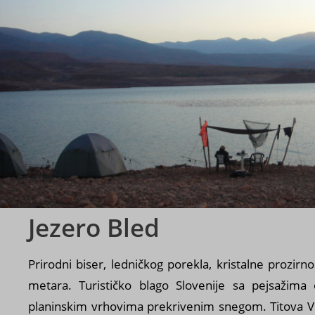
s
Jezero Bled
Prirodni biser, ledničkog porekla, kristalne prozirno
metara. Turističko blago Slovenije sa pejsažima 
planinskim vrhovima prekrivenim snegom. Titova Vila