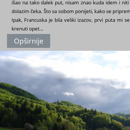
išao na tako dalek put, nisam znao kuda idem i niti
dolazim čeka. Što sa sobom ponijeti, kako se pripremi
Ipak, Francuska je bila veliki izazov, prvi puta mi 
krenuti opet…
Opširnije
s