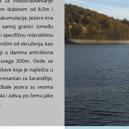
a za vodosnabdevanje
nom dubinom od 8,5m i
akumulacija. Jezero ima
a samoj granici između
 i specifičnu mikroklimu
 nižim od okruženja, kao
ji u danima anticiklona
d svega 300m. Ovde se
šave koja je najčešća u
eresantan za šarandžije,
 Obale jezera su veoma
a i zaliva, po čemu jako
.