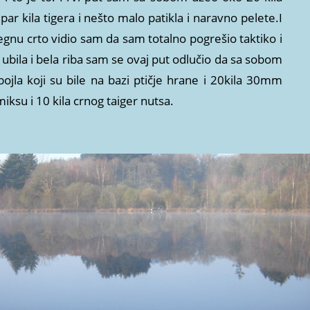
 kila tigera i nešto malo patikla i naravno pelete.I
gnu crto vidio sam da sam totalno pogrešio taktiko i
ubila i bela riba sam se ovaj put odlučio da sa sobom
la koji su bile na bazi ptičje hrane i 20kila 30mm
 miksu i 10 kila crnog taiger nutsa.