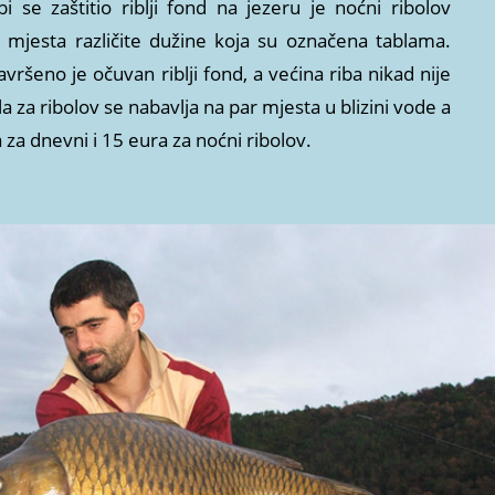
i se zaštitio riblji fond na jezeru je noćni ribolov
mjesta različite dužine koja su označena tablama.
ršeno je očuvan riblji fond, a većina riba nikad nije
la za ribolov se nabavlja na par mjesta u blizini vode a
a za dnevni i 15 eura za noćni ribolov.