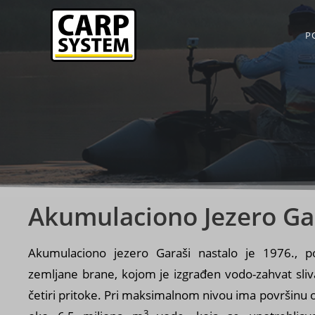
P
Akumulaciono Jezero Ga
Akumulaciono jezero Garaši nastalo je 1976.,
zemljane brane, kojom je izgrađen vodo-zahvat sliva
četiri pritoke. Pri maksimalnom nivou ima površinu 
3