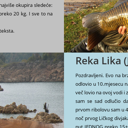
najviše okupira sledeće:
preko 20 kg. I sve to na
teksta.
Reka Lika (
Pozdravljeni. Evo na b
odlovio u 10.mjesecu na
več lovio na ovoj vodi i 
sam se sad odlučio da
prvom ribolovu sam u 4 
noč prvog Ličkog divjak
put JEDNOG preko 15+ i