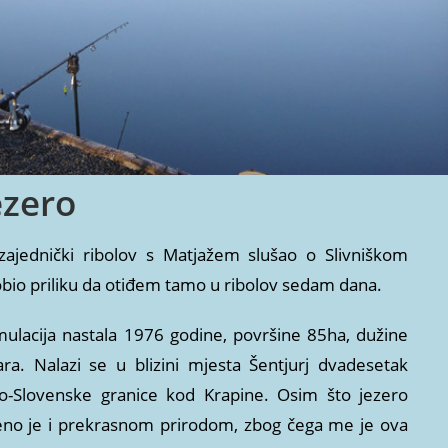
ezero
ajednički ribolov s Matjažem slušao o Slivniškom
bio priliku da otiđem tamo u ribolov sedam dana.
mulacija nastala 1976 godine, površine 85ha, dužine
a. Nalazi se u blizini mjesta Šentjurj dvadesetak
o-Slovenske granice kod Krapine. Osim što jezero
eno je i prekrasnom prirodom, zbog čega me je ova