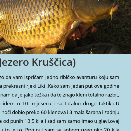
Jezero Kruščica)
rzo da vam ispričam jedno ribičko avanturu koju sam
 prekrasni rjeki Liki .Kako sam jedan put ove godine
znam da je jako težka i da te znajo kleni totalno razbit,
 idem u 10. mjesecu i sa totalno drugo taktiko.U
noči dobio preko 60 klenova i 3 mala šarana i zadnju
a od punih 13,5 kila i sad sam samo imao u glavi,ovaj
 to je to. Prvi put sam sa sobom uzeo oko 20 kila