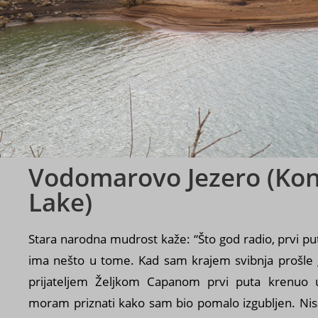
Vodomarovo Jezero (Kon
Lake)
Stara narodna mudrost kaže: “Što god radio, prvi puta
ima nešto u tome. Kad sam krajem svibnja prošle
prijateljem Željkom Capanom prvi puta krenuo u
moram priznati kako sam bio pomalo izgubljen. Ni