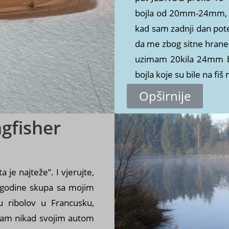
bojla od 20mm-24mm, par
kad sam zadnji dan pote
da me zbog sitne hrane 
uzimam 20kila 24mm boj
bojla koje su bile na fiš
Opširnije
gfisher
s
 je najteže”. I vjerujte,
 godine skupa sa mojim
 ribolov u Francusku,
sam nikad svojim autom