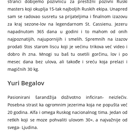
stranci dobijemo pozivnicu za prestižni pozivni Ruski
masters koji okuplja 15-tak najboljih Ruskih ekipa. Unapred
sam se radovao susretu sa prijateljima i finalnom izazovu
za kraj sezone-lov na legendarnom St. Cassienu. Jezeru
napadnutom 365 dana u godini i to mahom od onih
najpoznatijih, najupornijih i smelih. Spremnih na izazov
prodati štos starom liscu koji je većinu trikova već video i
dobro ih zna. Mnogi su baš tu osetili gorčinu, lov i po
mesec dana bez ulova, ali takođe i sreću koja prelazi i
magičnih 30 kg.
Yuri Begalov
Pasionirani šarandžija doživotno inficiran- neizlečiv.
Posebna strast ka ogromnim jezerima koja ne popušta već
20 godina. Alfa i omega Ruskog nacionalnog tima. Jedan od
retkih koji se moze pohvaliti ulovom 30+, a najvažnije od
svega- Ljudina.