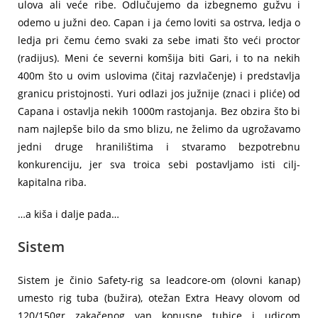
ulova ali veće ribe. Odlučujemo da izbegnemo gužvu i
odemo u južni deo. Capan i ja ćemo loviti sa ostrva, ledja o
ledja pri čemu ćemo svaki za sebe imati što veći proctor
(radijus). Meni će severni komšija biti Gari, i to na nekih
400m što u ovim uslovima (čitaj razvlačenje) i predstavlja
granicu pristojnosti. Yuri odlazi jos južnije (znaci i pliće) od
Capana i ostavlja nekih 1000m rastojanja. Bez obzira što bi
nam najlepše bilo da smo blizu, ne želimo da ugrožavamo
jedni druge hranilištima i stvaramo bezpotrebnu
konkurenciju, jer sva troica sebi postavljamo isti cilj-
kapitalna riba.
…a kiša i dalje pada…
Sistem
Sistem je činio Safety-rig sa leadcore-om (olovni kanap)
umesto rig tuba (bužira), otežan Extra Heavy olovom od
120/150gr zakačenog van konusne tubice i udicom