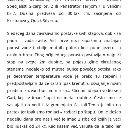
Specijalist G-carp br. 2 ili Penetrator serijom 1 u veličini
br.2. Dužina predveza od 30-tak cm, sačinjena od
Kristonovog Quick Silver-a.
Sledećeg dana završavamo postavke svih štapova, dok kiša
pada – voda raste. Već prve noći zapažamo značajan
porast vode i obilje mutnih potoka koji pune jezero sa
okolnih brda. Zbog očiglednog porasta postavljam najplići
stap na svega 2m dubine, na pojasu gline okruženog
stenama, nedaleko od mutne bujice povećeg potoka. Iako
je decembar temperature vode je preko 10 stepeni i
predpostavljam da ce šaran ipak krenuti u osvajanje novih
predela izazvan buicom mirisa… Sličnom idejom vodio se i
Gari, koji je imao štap i na metar dubine. Često smo se
sastajali na vodi i iz gumenjaka ćaskali.Tema je bilo na
pretek jer ipak smo rodjaci – rodjaci po štapu. On je došao
nedelju dana pre nas i već je imao 2 ribe od kojih je veći
bio ljuskaš od 24 kg. Kad kazem već, verujte da je tako, jer