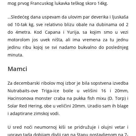
mog prvog Francuskog lukavka teškog skoro 14kg.
…Sledećeg dana uspevam da ulovim par deverika i ljuskaša
od 10-tak kg, sve relativno blizu obale na dubinama od 2
do 4metra. Kod Capana i Yurija, sa kojim smo u vezi
motorolom jos uvek ništa, ali ima vremena za tu jednu
jedinu ribu kojoj se svi nadamo bukvalno do poslednjeg
minuta.
Mamci
Za decembarski ribolov moj izbor je bila sopstvena izvedba
Nutrabaits-ove Triga-ice boile u velišini 16 i 20mm,
Hacinsonova monster craba na pukka fish mixu (D. Torp) i
Solar Red Hering, obe u veličini 20mm. Uradio sam ih blage
i adaptirane zimskoj vodi.
U sred noći neumornoj kiši se pridružuje i olujni vetar i
upravo tada dobijam divlji ran na štapu postavljenom na 7-