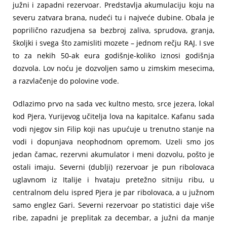
južni i zapadni rezervoar. Predstavlja akumulaciju koju na
severu zatvara brana, nudeći tu i najveće dubine. Obala je
poprilično razudjena sa bezbroj zaliva, sprudova, granja,
školjki i svega što zamisliti mozete – jednom rečju RAJ. I sve
to za nekih 50-ak eura godišnje-koliko iznosi godišnja
dozvola. Lov noću je dozvoljen samo u zimskim mesecima,
a razvlačenje do polovine vode.
Odlazimo prvo na sada vec kultno mesto, srce jezera, lokal
kod Pjera, Yurijevog učitelja lova na kapitalce. Kafanu sada
vodi njegov sin Filip koji nas upućuje u trenutno stanje na
vodi i dopunjava neophodnom opremom. Uzeli smo jos
jedan čamac, rezervni akumulator i meni dozvolu, pošto je
ostali imaju. Severni (dublji) rezervoar je pun ribolovaca
uglavnom iz Italije i hvataju pretežno sitniju ribu, u
centralnom delu ispred Pjera je par ribolovaca, a u južnom
samo englez Gari. Severni rezervoar po statistici daje više
ribe, zapadni je preplitak za decembar, a južni da manje