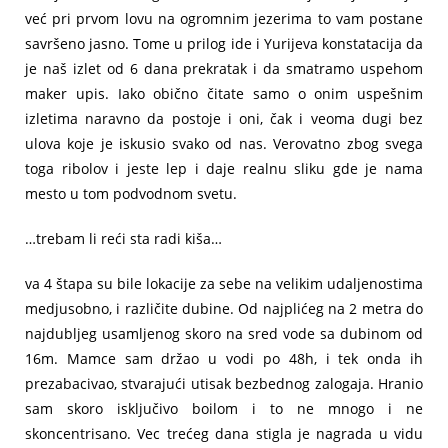
već pri prvom lovu na ogromnim jezerima to vam postane
savršeno jasno. Tome u prilog ide i Yurijeva konstatacija da
je naš izlet od 6 dana prekratak i da smatramo uspehom
maker upis. Iako obično čitate samo o onim uspešnim
izletima naravno da postoje i oni, čak i veoma dugi bez
ulova koje je iskusio svako od nas. Verovatno zbog svega
toga ribolov i jeste lep i daje realnu sliku gde je nama
mesto u tom podvodnom svetu.
…trebam li reći sta radi kiša…
va 4 štapa su bile lokacije za sebe na velikim udaljenostima
medjusobno, i različite dubine. Od najplićeg na 2 metra do
najdubljeg usamljenog skoro na sred vode sa dubinom od
16m. Mamce sam držao u vodi po 48h, i tek onda ih
prezabacivao, stvarajući utisak bezbednog zalogaja. Hranio
sam skoro isključivo boilom i to ne mnogo i ne
skoncentrisano. Vec trećeg dana stigla je nagrada u vidu