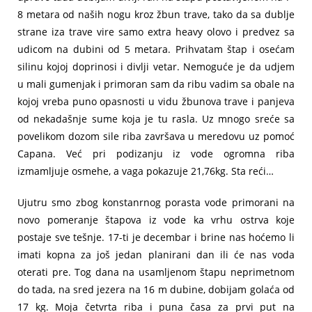
8 metara od naših nogu kroz žbun trave, tako da sa dublje
strane iza trave vire samo extra heavy olovo i predvez sa
udicom na dubini od 5 metara. Prihvatam štap i osećam
silinu kojoj doprinosi i divlji vetar. Nemoguće je da udjem
u mali gumenjak i primoran sam da ribu vadim sa obale na
kojoj vreba puno opasnosti u vidu žbunova trave i panjeva
od nekadašnje sume koja je tu rasla. Uz mnogo sreće sa
povelikom dozom sile riba završava u meredovu uz pomoć
Capana. Već pri podizanju iz vode ogromna riba
izmamljuje osmehe, a vaga pokazuje 21,76kg. Sta reći…
Ujutru smo zbog konstanrnog porasta vode primorani na
novo pomeranje štapova iz vode ka vrhu ostrva koje
postaje sve tešnje. 17-ti je decembar i brine nas hoćemo li
imati kopna za još jedan planirani dan ili će nas voda
oterati pre. Tog dana na usamljenom štapu neprimetnom
do tada, na sred jezera na 16 m dubine, dobijam golaća od
17 kg. Moja četvrta riba i puna časa za prvi put na