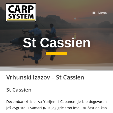
Menu
St Cassien
Vrhunski Izazov – St Cassien
St Cassien
Decembarski izlet sa Yurijem i Capanom je bio dogovoren
još avgusta u Samari (Rusija), gde smo imali tu čast da kao