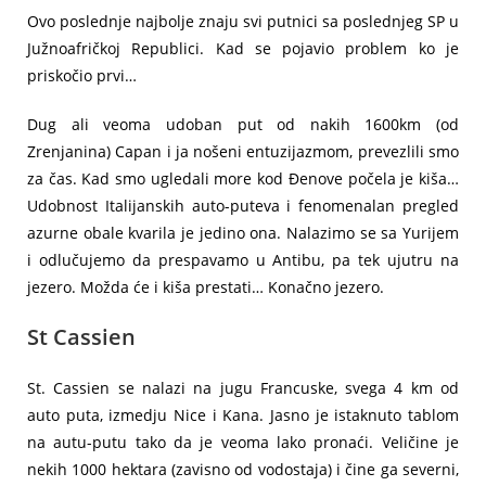
Ovo poslednje najbolje znaju svi putnici sa poslednjeg SP u
Južnoafričkoj Republici. Kad se pojavio problem ko je
priskočio prvi…
Dug ali veoma udoban put od nakih 1600km (od
Zrenjanina) Capan i ja nošeni entuzijazmom, prevezlili smo
za čas. Kad smo ugledali more kod Đenove počela je kiša…
Udobnost Italijanskih auto-puteva i fenomenalan pregled
azurne obale kvarila je jedino ona. Nalazimo se sa Yurijem
i odlučujemo da prespavamo u Antibu, pa tek ujutru na
jezero. Možda će i kiša prestati… Konačno jezero.
St Cassien
St. Cassien se nalazi na jugu Francuske, svega 4 km od
auto puta, izmedju Nice i Kana. Jasno je istaknuto tablom
na autu-putu tako da je veoma lako pronaći. Veličine je
nekih 1000 hektara (zavisno od vodostaja) i čine ga severni,