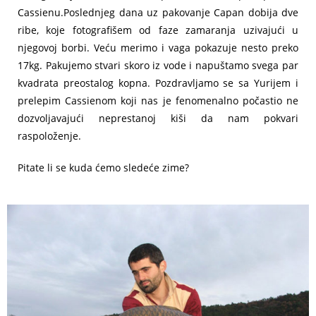
Cassienu.Poslednjeg dana uz pakovanje Capan dobija dve
ribe, koje fotografišem od faze zamaranja uzivajući u
njegovoj borbi. Veću merimo i vaga pokazuje nesto preko
17kg. Pakujemo stvari skoro iz vode i napuštamo svega par
kvadrata preostalog kopna. Pozdravljamo se sa Yurijem i
prelepim Cassienom koji nas je fenomenalno počastio ne
dozvoljavajući neprestanoj kiši da nam pokvari
raspoloženje.
Pitate li se kuda ćemo sledeće zime?