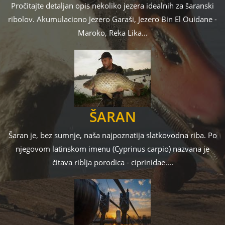
Pročitajte detaljan opis nekoliko jezera idealnih za šaranski
ribolov. Akumulaciono Jezero Garaši, Jezero Bin El Ouidane -
Maroko, Reka Lika...
ŠARAN
Šaran je, bez sumnje, naša najpoznatija slatkovodna riba. Po
njegovom latinskom imenu (Cyprinus carpio) nazvana je
čitava riblja porodica - ciprinidae....