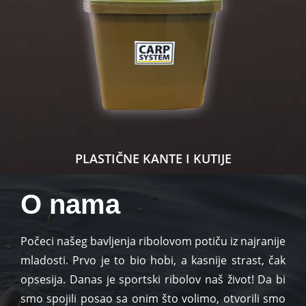
PLASTIČNE KANTE I KUTIJE
O nama
Počeci našeg bavljenja ribolovom potiču iz najranije
mladosti. Prvo je to bio hobi, a kasnije strast, čak
opsesija. Danas je sportski ribolov naš život! Da bi
smo spojili posao sa onim što volimo, otvorili smo