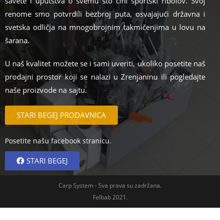
savete i uputstva o svemu što čini sportski ribolov. Svoj
renome smo potvrdili bezbroj puta, osvajajući državna i
svetska odličja na mnogobrojnim takmičenjima u lovu na
šarana.
U naš kvalitet možete se i sami uveriti, ukoliko posetite naš
prodajni prostor koji se nalazi u Zrenjaninu ili pogledajte
naše proizvode na sajtu.
STARI BEGEJ PRODAVNICA
Posetite našu facebook stranicu.
STARI BEGEJ
Carp System - Sva prava su zadržana.
Felbab 2021.