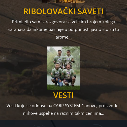
RIBOLOVAČKI SAVETI
Primijetio sam iz razgovora sa velikim brojem kolega
šaranaša da nikome baš nije u potpunosti jasno što su to
arome...
VESTI
Vesti koje se odnose na CARP SYSTEM članove, proizvode i
njihove uspehe na raznim takmičenjima...