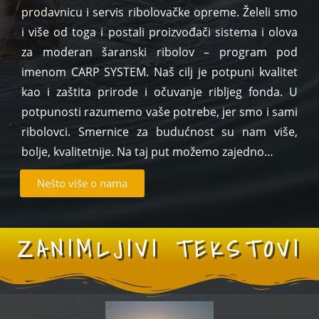
prodavnicu i servis ribolovačke opreme. Želeli smo
i više od toga i postali proizvođači sistema i olova
za moderan šaranski ribolov – program pod
imenom CARP SYSTEM. Naš cilj je potpuni kvalitet
kao i zaštita prirode i očuvanje ribljeg fonda. U
potpunosti razumemo vaše potrebe, jer smo i sami
ribolovci. Smernice za budućnost su nam više,
bolje, kvalitetnije. Na taj put možemo zajedno…
Nešto više o nama
ZANIMLJIVI TEKSTOVI