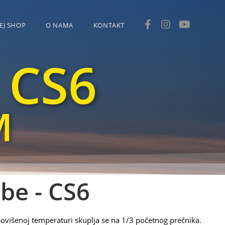
EJ SHOP
O NAMA
KONTAKT
 CS6
M
be - CS6
povišenoj temperaturi skuplja se na 1/3 početnog prečnika.