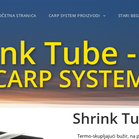
OČETNA STRANICA
CARP SYSTEM PROIZVODI
STARI BEG
ink Tube -
CARP SYSTE
Shrink Tu
Termo-skupljajući bužir, na 