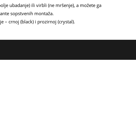
bolje ubadanje) ili virbli (ne mršenje), a možete ga
ijante sopstvenih montaža.
– crnoj (black) i prozirnoj (crystal).