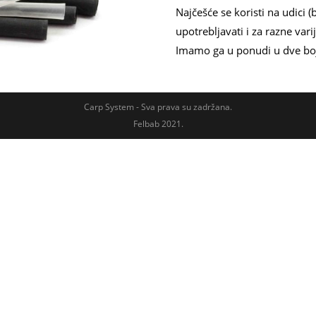
Najčešće se koristi na udici (
upotrebljavati i za razne var
Imamo ga u ponudi u dve boje 
Carp System - Sva prava su zadržana.
Felbab 2021.